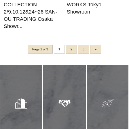
COLLECTION
WORKS Tokyo
2/9.10.12&24~26 SAN-
Showroom
OU TRADING Osaka
Showr...
Page 1 of 3
1
2
3
»